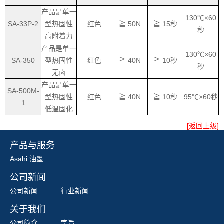
产品是单一
130℃×60
SA-33P-2
型热固性
红色
≧ 50N
≧ 15秒
秒
高附着力
产品是单一
130℃×60
SA-350
型热固性
红色
≧ 40N
≧ 10秒
秒
无卤
产品是单一
SA-500M-
型热固性
红色
≧ 40N
≧ 10秒
95℃×60秒
1
低温固化
[返回上级]
产品与服务
Asahi 油墨
公司新闻
公司新闻
行业新闻
关于我们
公司简介
宗旨